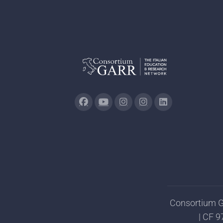
Consortium GA
| CF 