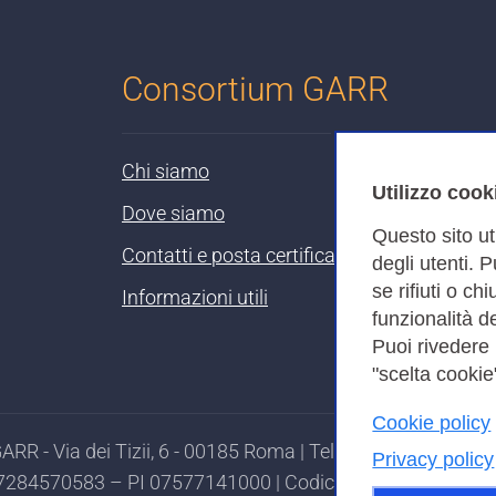
Consortium GARR
Chi siamo
Utilizzo cook
Dove siamo
Questo sito ut
Contatti e posta certificata
degli utenti. 
se rifiuti o ch
Informazioni utili
funzionalità de
Puoi rivedere
"scelta cookie"
Cookie policy
RR - Via dei Tizii, 6 - 00185 Roma | Tel. 0649622000 - 
Privacy policy
97284570583 – PI 07577141000 | Codice Destinatario 7EU