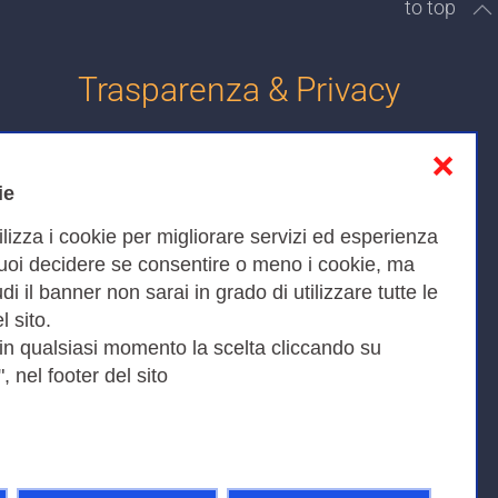
to top
Trasparenza & Privacy
❌
Informativa sulla privacy
ie
Cookies Policy
ilizza i cookie per migliorare servizi ed esperienza
Amministrazione trasparente
Puoi decidere se consentire o meno i cookie, ma
iudi il banner non sarai in grado di utilizzare tutte le
Bandi di Gara
l sito.
 in qualsiasi momento la scelta cliccando su
, nel footer del sito
Fax 0649622044
9KEU |