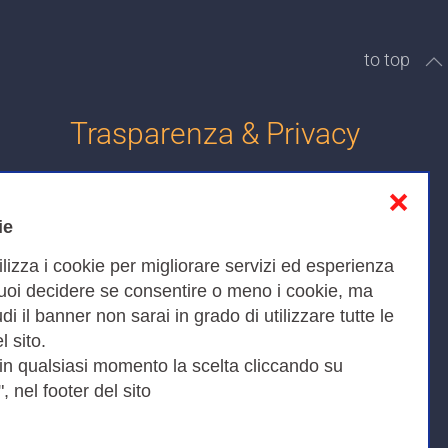
to top
Trasparenza & Privacy
❌
Informativa sulla privacy
ie
Cookies Policy
ilizza i cookie per migliorare servizi ed esperienza
Amministrazione trasparente
Puoi decidere se consentire o meno i cookie, ma
iudi il banner non sarai in grado di utilizzare tutte le
Bandi di Gara
l sito.
 in qualsiasi momento la scelta cliccando su
, nel footer del sito