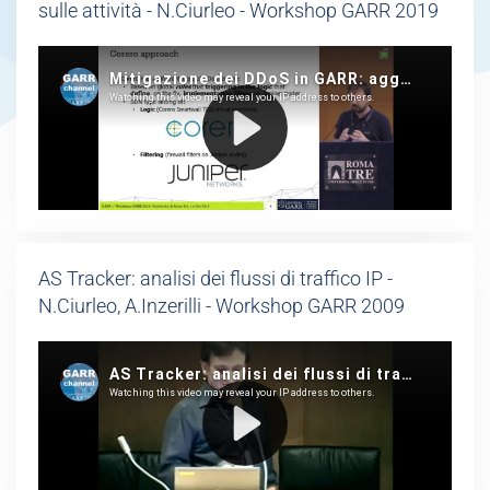
sulle attività - N.Ciurleo - Workshop GARR 2019
AS Tracker: analisi dei flussi di traffico IP -
N.Ciurleo, A.Inzerilli - Workshop GARR 2009