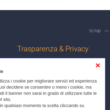
to top
Trasparenza & Privacy
❌
Informativa sulla privacy
ie
Cookies Policy
ilizza i cookie per migliorare servizi ed esperienza
Amministrazione trasparente
Puoi decidere se consentire o meno i cookie, ma
iudi il banner non sarai in grado di utilizzare tutte le
Bandi di Gara
l sito.
 in qualsiasi momento la scelta cliccando su