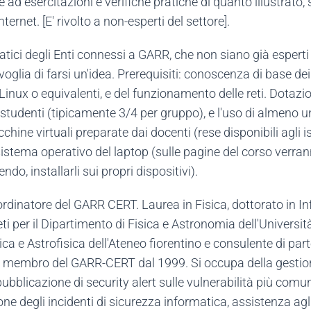
e ad esercitazioni e verifiche pratiche di quanto illustrato,
nternet. [E' rivolto a non-esperti del settore].
matici degli Enti connessi a GARR, che non siano già esperti 
glia di farsi un'idea. Prerequisiti: conoscenza di base dei 
inux o equivalenti, e del funzionamento delle reti. Dotazio
 studenti (tipicamente 3/4 per gruppo), e l'uso di almeno u
hine virtuali preparate dai docenti (rese disponibili agli is
istema operativo del laptop (sulle pagine del corso verrann
o, installarli sui propri dispositivi).
dinatore del GARR CERT. Laurea in Fisica, dottorato in In
ti per il Dipartimento di Fisica e Astronomia dell'Università
sica e Astrofisica dell'Ateneo fiorentino e consulente di par
i: membro del GARR-CERT dal 1999. Si occupa della gestione
 pubblicazione di security alert sulle vulnerabilità più co
e degli incidenti di sicurezza informatica, assistenza agli