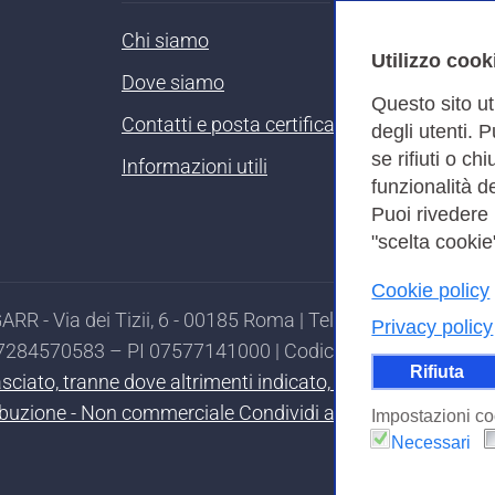
Chi siamo
Utilizzo cook
Dove siamo
Questo sito ut
Contatti e posta certificata
degli utenti. 
se rifiuti o ch
Informazioni utili
funzionalità de
Puoi rivedere
"scelta cookie"
Cookie policy
RR - Via dei Tizii, 6 - 00185 Roma | Tel. 0649622000 - 
Privacy policy
97284570583 – PI 07577141000 | Codice Destinatario 7EU
Rifiuta
ilasciato, tranne dove altrimenti indicato, secondo i termi
ibuzione - Non commerciale Condividi allo stesso modo 4.0
Impostazioni co
Necessari