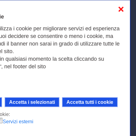
❌
Informativa sulla privacy
ie
Cookies Policy
ilizza i cookie per migliorare servizi ed esperienza
Amministrazione trasparente
Puoi decidere se consentire o meno i cookie, ma
iudi il banner non sarai in grado di utilizzare tutte le
Bandi di Gara
l sito.
 in qualsiasi momento la scelta cliccando su
, nel footer del sito
Fax 0649622044
9KEU |
Accetta i selezionati
Accetta tutti i cookie
ni della licenza Creative Commons
 Internazionale.
okie:
Servizi esterni