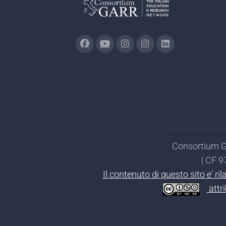
Consortium GA
| CF 
Il contenuto di questo sito e' r
attr