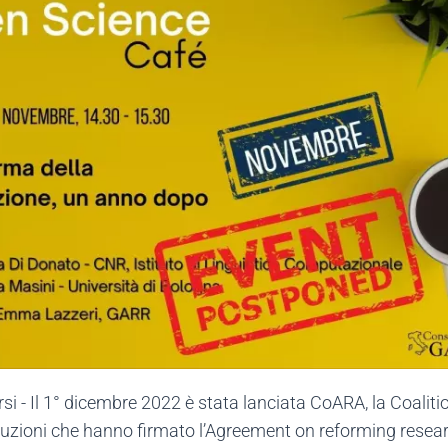
si - Il 1° dicembre 2022 è stata lanciata CoARA, la Coali
ituzioni che hanno firmato l’Agreement on reforming resea