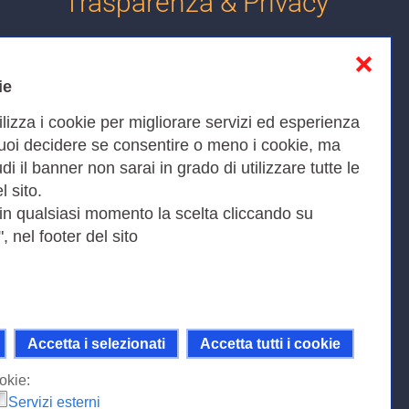
Trasparenza & Privacy
❌
Informativa sulla privacy
ie
Cookies Policy
ilizza i cookie per migliorare servizi ed esperienza
Amministrazione trasparente
Puoi decidere se consentire o meno i cookie, ma
iudi il banner non sarai in grado di utilizzare tutte le
Bandi di Gara
l sito.
 in qualsiasi momento la scelta cliccando su
, nel footer del sito
Fax 0649622044
9KEU |
Accetta i selezionati
Accetta tutti i cookie
ni della licenza Creative Commons
 Internazionale.
okie:
Servizi esterni