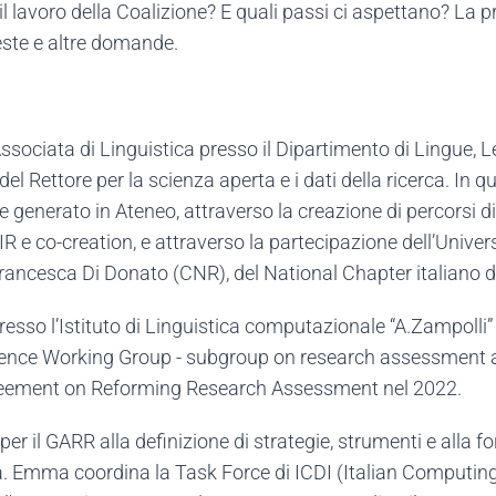
 lavoro della Coalizione? E quali passi ci aspettano? La p
este e altre domande.
ssociata di Linguistica presso il Dipartimento di Lingue, 
el Rettore per la scienza aperta e i dati della ricerca. In q
ere generato in Ateneo, attraverso la creazione di percorsi d
IR e co-creation, e attraverso la partecipazione dell’Univers
 Francesca Di Donato (CNR), del National Chapter italiano 
 presso l’Istituto di Linguistica computazionale “A.Zampolli
ence Working Group - subgroup on research assessment an
Agreement on Reforming Research Assessment nel 2022.
 per il GARR alla definizione di strategie, strumenti e alla
a. Emma coordina la Task Force di ICDI (Italian Computing 