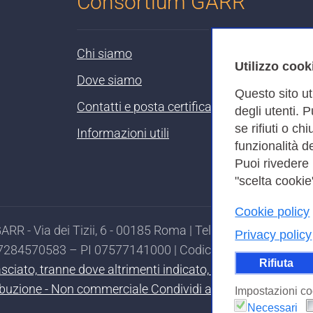
Consortium GARR
Chi siamo
Utilizzo cook
Dove siamo
Questo sito ut
Contatti e posta certificata
degli utenti. 
se rifiuti o ch
Informazioni utili
funzionalità de
Puoi rivedere
"scelta cookie"
Cookie policy
RR - Via dei Tizii, 6 - 00185 Roma | Tel. 0649622000 - 
Privacy policy
97284570583 – PI 07577141000 | Codice Destinatario 7EU
Rifiuta
ilasciato, tranne dove altrimenti indicato, secondo i termi
ibuzione - Non commerciale Condividi allo stesso modo 4.0
Impostazioni co
Necessari