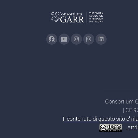
Consortium GA
| CF 
Il contenuto di questo sito e' r
attr