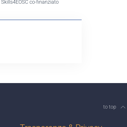
 Skills4EOSC co-finanziato
to top