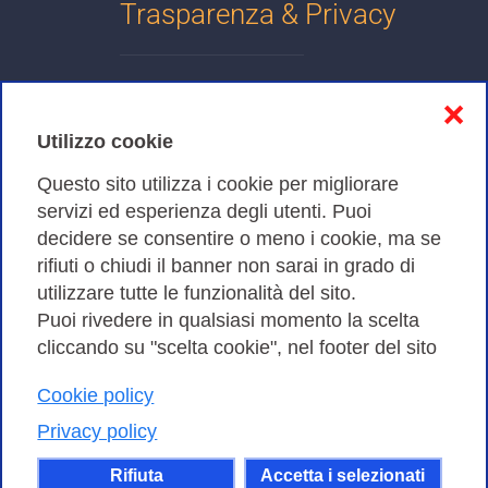
Trasparenza & Privacy
Informativa sulla privacy
❌
Cookies Policy
Utilizzo cookie
Amministrazione trasparente
Questo sito utilizza i cookie per migliorare
servizi ed esperienza degli utenti. Puoi
Bandi di Gara
decidere se consentire o meno i cookie, ma se
rifiuti o chiudi il banner non sarai in grado di
utilizzare tutte le funzionalità del sito.
Puoi rivedere in qualsiasi momento la scelta
Consortium GARR - Via dei Tizii, 6 - 00185 Roma | Tel.
cliccando su "scelta cookie", nel footer del sito
0649622000 - Fax 0649622044
Cookie policy
| CF 97284570583 – PI 07577141000 | Codice
Destinatario 7EU9KEU |
Privacy policy
Il contenuto di questo sito e' rilasciato, tranne dove
Rifiuta
Accetta i selezionati
altrimenti indicato, secondo i termini della licenza