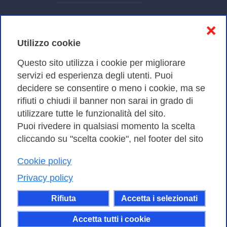
Informativa sulla privacy
❌
Cookies Policy
Utilizzo cookie
Amministrazione trasparente
Questo sito utilizza i cookie per migliorare
servizi ed esperienza degli utenti. Puoi
Bandi di Gara
decidere se consentire o meno i cookie, ma se
rifiuti o chiudi il banner non sarai in grado di
utilizzare tutte le funzionalità del sito.
Puoi rivedere in qualsiasi momento la scelta
Consortium GARR - Via dei Tizii, 6 - 00185 Roma | Tel.
cliccando su "scelta cookie", nel footer del sito
0649622000 - Fax 0649622044
Cookie policy
| CF 97284570583 – PI 07577141000 | Codice
Destinatario 7EU9KEU |
Privacy policy
Il contenuto di questo sito e' rilasciato, tranne dove
Rifiuta
Accetta i selezionati
altrimenti indicato, secondo i termini della licenza
Creative Commons
Accetta tutti i cookie