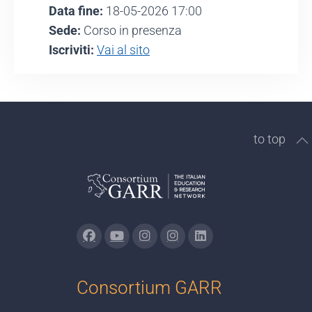
Data fine:
18-05-2026 17:00
Sede:
Corso in presenza
Iscriviti:
Vai al sito
to top
Consortium GARR