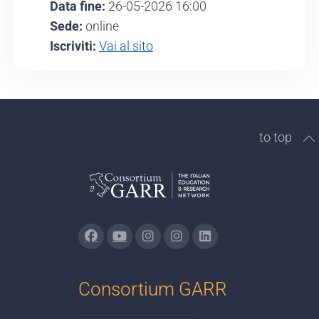
Data fine:
26-05-2026 16:00
Sede:
online
Iscriviti:
Vai al sito
to top
Consortium GARR