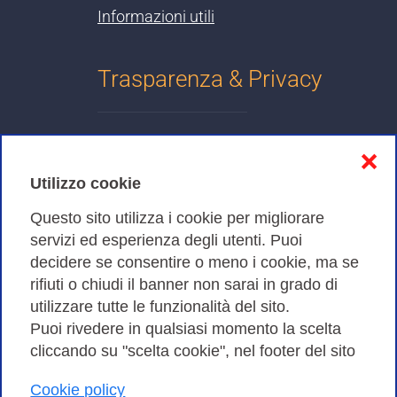
Informazioni utili
Trasparenza & Privacy
Informativa sulla privacy
❌
Cookies Policy
Utilizzo cookie
Amministrazione trasparente
Questo sito utilizza i cookie per migliorare
servizi ed esperienza degli utenti. Puoi
Bandi di Gara
decidere se consentire o meno i cookie, ma se
rifiuti o chiudi il banner non sarai in grado di
utilizzare tutte le funzionalità del sito.
Puoi rivedere in qualsiasi momento la scelta
Consortium GARR - Via dei Tizii, 6 - 00185 Roma | Tel.
cliccando su "scelta cookie", nel footer del sito
0649622000 - Fax 0649622044
| CF 97284570583 – PI 07577141000 | Codice
Cookie policy