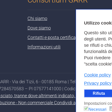
Chi siamo
Utilizzo cook
Dove siamo
Questo sito ut
Contatti e posta certificata
degli utenti. 
se rifiuti o ch
Informazioni utili
funzionalità de
Puoi rivedere
"scelta cookie"
Cookie policy
RR - Via dei Tizii, 6 - 00185 Roma | Tel. 0649622000 - 
Privacy policy
97284570583 – PI 07577141000 | Codice Destinatario 7EU
Rifiuta
ilasciato, tranne dove altrimenti indicato, secondo i termi
ibuzione - Non commerciale Condividi allo stesso modo 4.0
Impostazioni co
Necessari