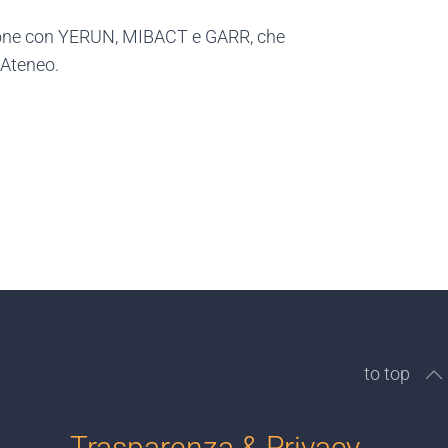
razione con YERUN, MIBACT e GARR, che
 Ateneo.
to top
Trasparenza & Privacy