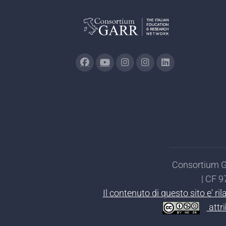
Consortium GA
| CF 
Il contenuto di questo sito e' r
attr