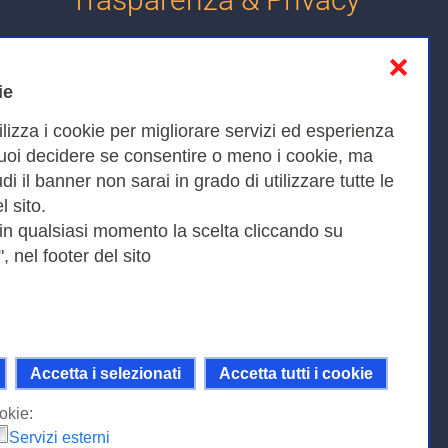
❌
Informativa sulla privacy
ie
Cookies Policy
ilizza i cookie per migliorare servizi ed esperienza
Amministrazione trasparente
Puoi decidere se consentire o meno i cookie, ma
iudi il banner non sarai in grado di utilizzare tutte le
Bandi di Gara
l sito.
 in qualsiasi momento la scelta cliccando su
, nel footer del sito
Fax 0649622044
9KEU |
Accetta i selezionati
Accetta tutti i cookie
ni della licenza Creative Commons
 Internazionale.
okie:
Servizi esterni