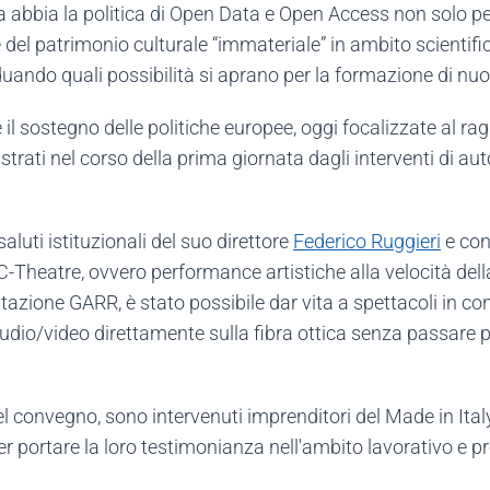
a abbia la politica di Open Data e Open Access non solo pe
 del patrimonio culturale “immateriale” in ambito scientif
duando quali possibilità si aprano per la formazione di nuo
l sostegno delle politiche europee, oggi focalizzate al ra
llustrati nel corso della prima giornata dagli interventi di a
aluti istituzionali del suo direttore
Federico Ruggieri
e con 
-Theatre, ovvero performance artistiche alla velocità della
ntazione GARR, è stato possibile dar vita a spettacoli in co
udio/video direttamente sulla fibra ottica senza passare per
el convegno, sono intervenuti imprenditori del Made in Ita
per portare la loro testimonianza nell'ambito lavorativo e 