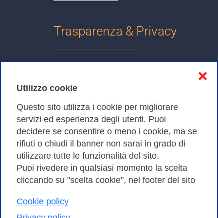
Trasparenza & Privacy
Informativa sulla privacy
❌
Cookies Policy
Utilizzo cookie
Amministrazione trasparente
Questo sito utilizza i cookie per migliorare
servizi ed esperienza degli utenti. Puoi
Bandi di Gara
decidere se consentire o meno i cookie, ma se
rifiuti o chiudi il banner non sarai in grado di
utilizzare tutte le funzionalità del sito.
Puoi rivedere in qualsiasi momento la scelta
Consortium GARR - Via dei Tizii, 6 - 00185 Roma | Tel.
cliccando su "scelta cookie", nel footer del sito
0649622000 - Fax 0649622044
Cookie policy
| CF 97284570583 – PI 07577141000 | Codice
Destinatario 7EU9KEU |
Privacy policy