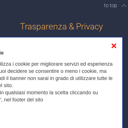
to top
Trasparenza & Privacy
❌
Informativa sulla privacy
ie
Cookies Policy
ilizza i cookie per migliorare servizi ed esperienza
Amministrazione trasparente
Puoi decidere se consentire o meno i cookie, ma
iudi il banner non sarai in grado di utilizzare tutte le
Bandi di Gara
l sito.
 in qualsiasi momento la scelta cliccando su
, nel footer del sito
Fax 0649622044
9KEU |