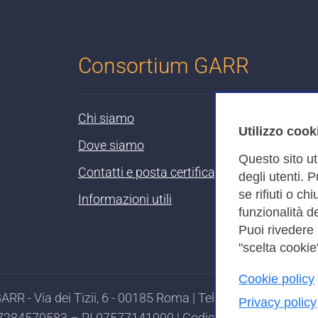
Consortium GARR
Chi siamo
Utilizzo cook
Dove siamo
Questo sito ut
Contatti e posta certificata
degli utenti. 
se rifiuti o ch
Informazioni utili
funzionalità de
Puoi rivedere
"scelta cookie"
Cookie policy
RR - Via dei Tizii, 6 - 00185 Roma | Tel. 0649622000 - 
Privacy policy
97284570583 – PI 07577141000 | Codice Destinatario 7EU