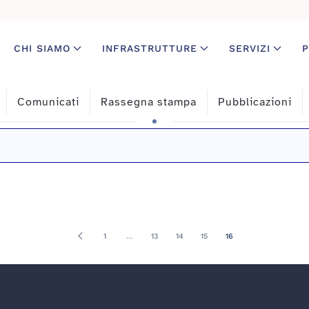
CHI SIAMO
INFRASTRUTTURE
SERVIZI
P
Comunicati
Rassegna stampa
Pubblicazioni
1
…
13
14
15
16