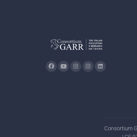
Consortium GA
| CF 