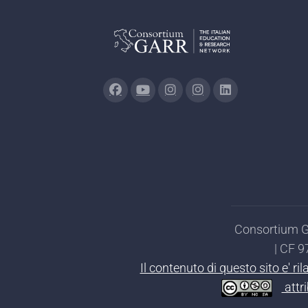
Consortium GA
| CF 
Il contenuto di questo sito e' r
attr