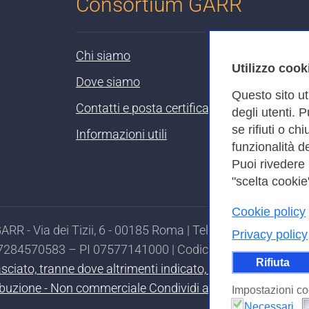
Consortium GARR
Chi siamo
Utilizzo cook
Dove siamo
Questo sito ut
Contatti e posta certificata
degli utenti. 
se rifiuti o ch
Informazioni utili
funzionalità de
Puoi rivedere
"scelta cookie"
Cookie policy
RR - Via dei Tizii, 6 - 00185 Roma | Tel. 0649622000 - 
Privacy policy
97284570583 – PI 07577141000 | Codice Destinatario 7EU
Rifiuta
ilasciato, tranne dove altrimenti indicato, secondo i termi
ibuzione - Non commerciale Condividi allo stesso modo 4.0
Impostazioni co
Necessari