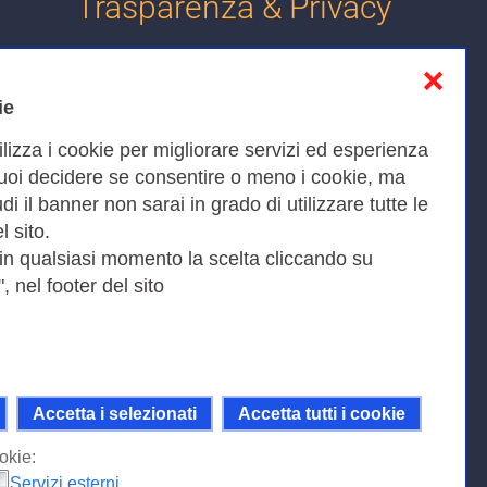
Trasparenza & Privacy
❌
Informativa sulla privacy
ie
Cookies Policy
ilizza i cookie per migliorare servizi ed esperienza
Amministrazione trasparente
Puoi decidere se consentire o meno i cookie, ma
iudi il banner non sarai in grado di utilizzare tutte le
Bandi di Gara
l sito.
 in qualsiasi momento la scelta cliccando su
, nel footer del sito
Fax 0649622044
9KEU |
Accetta i selezionati
Accetta tutti i cookie
ni della licenza Creative Commons
 Internazionale.
okie:
Servizi esterni