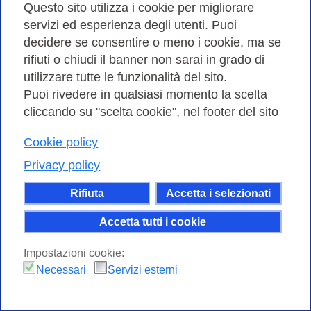
Questo sito utilizza i cookie per migliorare
Amministrazione trasparente
servizi ed esperienza degli utenti. Puoi
decidere se consentire o meno i cookie, ma se
Bandi di Gara
rifiuti o chiudi il banner non sarai in grado di
utilizzare tutte le funzionalità del sito.
Puoi rivedere in qualsiasi momento la scelta
cliccando su "scelta cookie", nel footer del sito
Consortium GARR - Via dei Tizii, 6 - 00185 Roma | Tel.
0649622000 - Fax 0649622044
Cookie policy
| CF 97284570583 – PI 07577141000 | Codice
Privacy policy
Destinatario 7EU9KEU |
Rifiuta
Accetta i selezionati
Il contenuto di questo sito e' rilasciato, tranne dove
altrimenti indicato, secondo i termini della licenza
Accetta tutti i cookie
Creative Commons
Impostazioni cookie:
attribuzione - Non commerciale Condividi allo
Necessari
Servizi esterni
stesso modo 4.0 Internazionale.