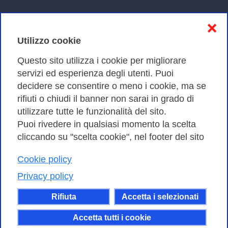
Informativa sulla privacy
❌
Cookies Policy
Utilizzo cookie
Amministrazione trasparente
Questo sito utilizza i cookie per migliorare
servizi ed esperienza degli utenti. Puoi
Bandi di Gara
decidere se consentire o meno i cookie, ma se
rifiuti o chiudi il banner non sarai in grado di
utilizzare tutte le funzionalità del sito.
Puoi rivedere in qualsiasi momento la scelta
Consortium GARR - Via dei Tizii, 6 - 00185 Roma | Tel.
cliccando su "scelta cookie", nel footer del sito
0649622000 - Fax 0649622044
| CF 97284570583 – PI 07577141000 | Codice
Cookie policy
Destinatario 7EU9KEU |
Privacy policy
Il contenuto di questo sito e' rilasciato, tranne dove
Rifiuta
Accetta i selezionati
altrimenti indicato, secondo i termini della licenza
Creative Commons
Accetta tutti i cookie