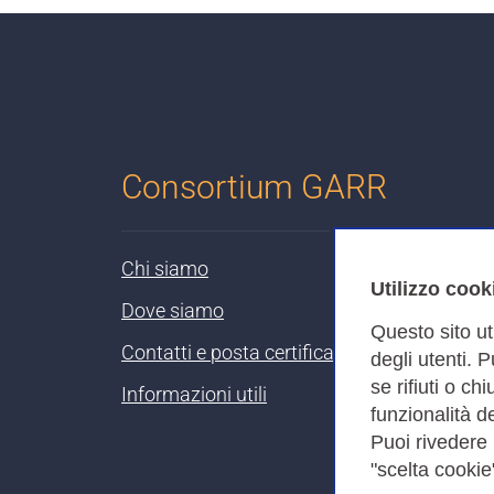
iale di Lecco
Lecco
mona
Cremona
tova
Mantova
Consortium GARR
no Bovisa
Milano
enza
Piacenza
Chi siamo
Utilizzo cook
Torino
Dove siamo
Questo sito ut
Contatti e posta certificata
ria di Torino - Corso Trento
Torino
degli utenti. 
se rifiuti o ch
Informazioni utili
 Universitaria
Roma
funzionalità de
Puoi rivedere
Via Piceni
Roma
"scelta cookie"