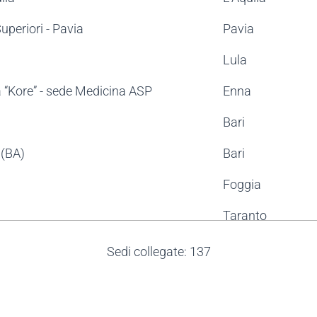
Superiori - Pavia
Pavia
Lula
a “Kore” - sede Medicina ASP
Enna
Bari
 (BA)
Bari
Foggia
Taranto
Bari
Sedi collegate: 137
Milano
iale di Como
Como