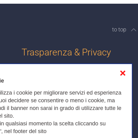
LC
LOMBARDIA
CR
LOMBARDIA
to top
MN
LOMBARDIA
Trasparenza & Privacy
MI
LOMBARDIA
EMILIA
PC
❌
ROMAGNA
Informativa sulla privacy
ie
TO
PIEMONTE
Cookies Policy
ilizza i cookie per migliorare servizi ed esperienza
Amministrazione trasparente
TO
PIEMONTE
Puoi decidere se consentire o meno i cookie, ma
iudi il banner non sarai in grado di utilizzare tutte le
Bandi di Gara
RM
LAZIO
l sito.
 in qualsiasi momento la scelta cliccando su
RM
LAZIO
, nel footer del sito