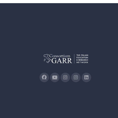
Politecnico di Milano - Polo Territor
Politecnico di Milano - sede di Cre
Politecnico di Milano - sede di Man
Politecnico di Milano - sede di Mila
Politecnico di Milano - sede di Piac
Politecnico di Torino
Politecnico di Torino - sede seconda
Sapienza Università di Roma - Città
Sapienza Università di Roma - Sede 