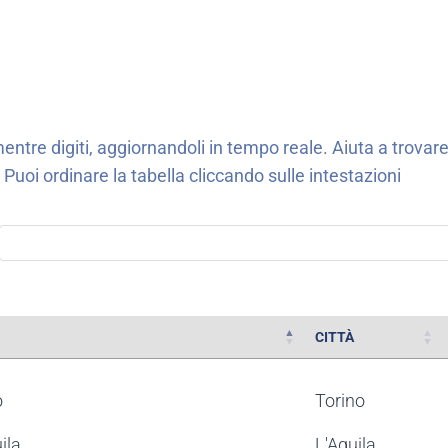
entre digiti, aggiornandoli in tempo reale. Aiuta a trova
. Puoi ordinare la tabella cliccando sulle intestazioni
CITTÀ
CITTÀ
o
Torino
ila
L'Aquila