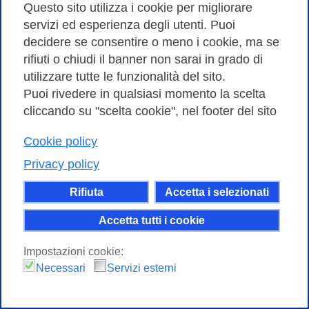
Questo sito utilizza i cookie per migliorare
21 MAGGIO 2021
servizi ed esperienza degli utenti. Puoi
Sono aperte le iscrizioni alla Conferenza GARR
decidere se consentire o meno i cookie, ma se
“Sostenibile/Digitale. Dati e tecnologie per il futuro” che
rifiuti o chiudi il banner non sarai in grado di
si terrà online dalle 10.00 alle 12.30 dal 7 al 16
utilizzare tutte le funzionalità del sito.
giugno.
Puoi rivedere in qualsiasi momento la scelta
cliccando su "scelta cookie", nel footer del sito
Cookie policy
Privacy policy
Rifiuta
Accetta i selezionati
Accetta tutti i cookie
Impostazioni cookie:
Necessari
Servizi esterni