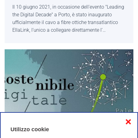
Il 10 giugno 2021, in occasione dell'evento "Leading
the Digital Decade" a Porto, è stato inaugurato
ufficialmente il cavo a fibre ottiche transatlantico
EllaLink, l’unico a collegare direttamente l’…
❌
Aperte le iscrizioni alla Conferenza GARR
Utilizzo cookie
“Sostenibile / Digitale”