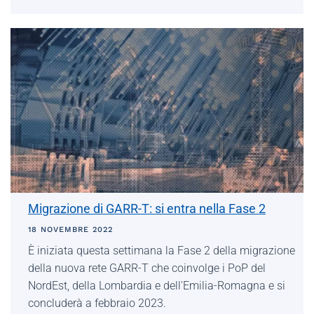
Migrazione di GARR-T: si entra nella Fase 2
18 NOVEMBRE 2022
È iniziata questa settimana la Fase 2 della migrazione
della nuova rete GARR-T che coinvolge i PoP del
NordEst, della Lombardia e dell'Emilia-Romagna e si
concluderà a febbraio 2023.