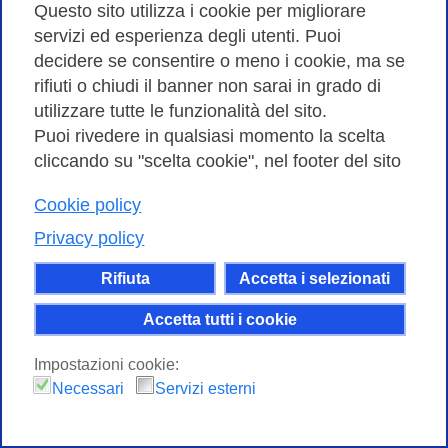
Questo sito utilizza i cookie per migliorare
quest’anno, e dopo ben 15 anni dall’…
servizi ed esperienza degli utenti. Puoi
decidere se consentire o meno i cookie, ma se
rifiuti o chiudi il banner non sarai in grado di
utilizzare tutte le funzionalità del sito.
Puoi rivedere in qualsiasi momento la scelta
cliccando su "scelta cookie", nel footer del sito
Cookie policy
Privacy policy
Rifiuta
Accetta i selezionati
Accetta tutti i cookie
Come funziona internet? Rivivi l’incotro di
Impostazioni cookie:
Trieste
Necessari
Servizi esterni
22 GIUGNO 2022
Trieste e Internet: un connubio perfetto. Per due