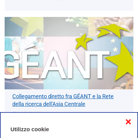
Collegamento diretto fra GÉANT e la Rete
della ricerca dell'Asia Centrale
27 LUGLIO 2011
❌
E' operativo dal 12 luglio 2011 un collegamento
Utilizzo cookie
diretto a CAREN (The Central Asian Research and
Education Network). Questo circuito da 1Gbps