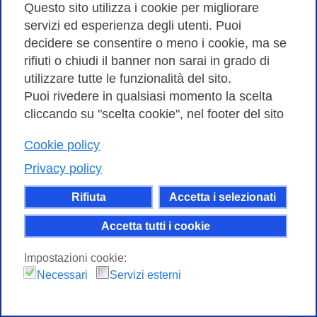
Questo sito utilizza i cookie per migliorare
connette il router di CAREN a Francoforte al router di
servizi ed esperienza degli utenti. Puoi
GÉA…
decidere se consentire o meno i cookie, ma se
rifiuti o chiudi il banner non sarai in grado di
utilizzare tutte le funzionalità del sito.
Puoi rivedere in qualsiasi momento la scelta
cliccando su "scelta cookie", nel footer del sito
Cookie policy
Privacy policy
Rifiuta
Accetta i selezionati
Accetta tutti i cookie
Impostazioni cookie:
GARR CERT Security Tutorial: aperte le
Necessari
Servizi esterni
iscrizioni
25 LUGLIO 2011