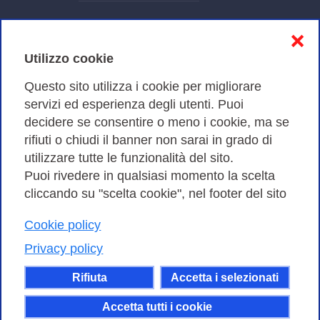
Informativa sulla privacy
❌
Cookies Policy
Utilizzo cookie
Amministrazione trasparente
Questo sito utilizza i cookie per migliorare
servizi ed esperienza degli utenti. Puoi
Bandi di Gara
decidere se consentire o meno i cookie, ma se
rifiuti o chiudi il banner non sarai in grado di
utilizzare tutte le funzionalità del sito.
Puoi rivedere in qualsiasi momento la scelta
Consortium GARR - Via dei Tizii, 6 - 00185 Roma | Tel.
cliccando su "scelta cookie", nel footer del sito
0649622000 - Fax 0649622044
| CF 97284570583 – PI 07577141000 | Codice
Cookie policy
Destinatario 7EU9KEU |
Privacy policy
Il contenuto di questo sito e' rilasciato, tranne dove
Rifiuta
Accetta i selezionati
altrimenti indicato, secondo i termini della licenza
Creative Commons
Accetta tutti i cookie