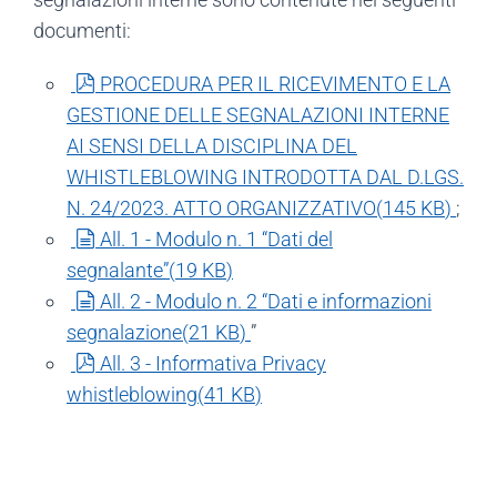
documenti:
pdf
PROCEDURA PER IL RICEVIMENTO E LA
GESTIONE DELLE SEGNALAZIONI INTERNE
AI SENSI DELLA DISCIPLINA DEL
WHISTLEBLOWING INTRODOTTA DAL D.LGS.
N. 24/2023. ATTO ORGANIZZATIVO
(
145 KB
)
;
document
All. 1 - Modulo n. 1 “Dati del
segnalante”
(
19 KB
)
document
All. 2 - Modulo n. 2 “Dati e informazioni
segnalazione
(
21 KB
)
”
pdf
All. 3 - Informativa Privacy
whistleblowing
(
41 KB
)