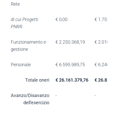
Rete
di cui Progetti
€ 0,00
€ 1.752.2
PNRR
Funzionamento e
€ 2.250.368,19
€ 2.010.3
gestione
Personale
€ 6.595.989,75
€ 6.240.9
Totale oneri
€ 26.161.379,76
€ 26.861.
Avanzo/Disavanzo
-
-
dell'esercizio