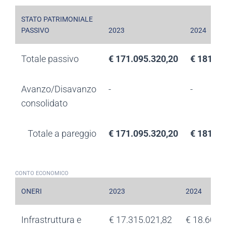
STATO PATRIMONIALE
PASSIVO
2023
2024
Totale passivo
€ 171.095.320,20
€ 181.91
Avanzo/Disavanzo
-
-
consolidato
Totale a pareggio
€ 171.095.320,20
€ 181.91
CONTO ECONOMICO
ONERI
2023
2024
Infrastruttura e
€ 17.315.021,82
€ 18.609.