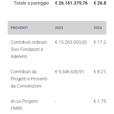
Totale a pareggio
€ 26.161.379,76
€ 26.861.
PROVENTI
2023
2024
Contributi ordinari
€ 15.263.000,00
€ 17.263.
Soci Fondatori e
Aderenti
Contributi da
€ 9.346.630,91
€ 8.213.6
Progetti e Proventi
da Convenzioni
di cui Progetti
-
€ 1.752.2
PNRR