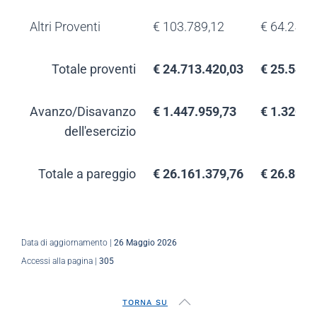
Altri Proventi
€ 103.789,12
€ 64.254,
Totale proventi
€ 24.713.420,03
€ 25.540.
Avanzo/Disavanzo
€ 1.447.959,73
€ 1.320.4
dell'esercizio
Totale a pareggio
€ 26.161.379,76
€ 26.861.
Data di aggiornamento |
26 Maggio 2026
Accessi alla pagina |
305
TORNA SU