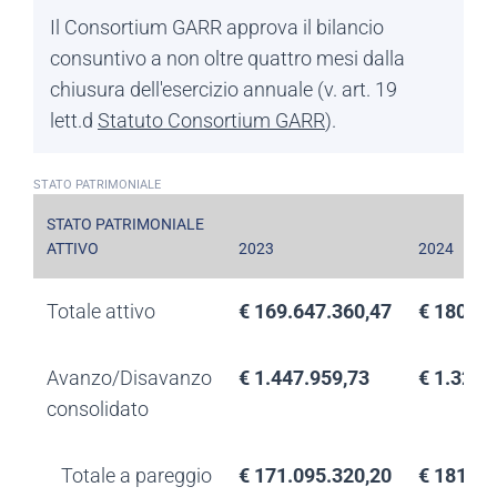
Il Consortium GARR approva il bilancio
consuntivo a non oltre quattro mesi dalla
chiusura dell'esercizio annuale (v. art. 19
lett.d
Statuto Consortium GARR
).
STATO PATRIMONIALE
STATO PATRIMONIALE
ATTIVO
2023
2024
Totale attivo
€ 169.647.360,47
€ 180.59
Avanzo/Disavanzo
€ 1.447.959,73
€ 1.320.
consolidato
Totale a pareggio
€ 171.095.320,20
€ 181.91