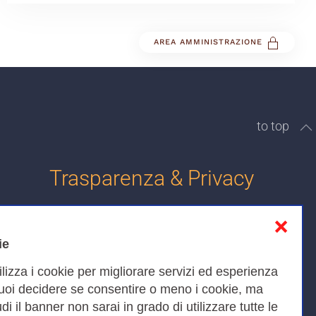
AREA AMMINISTRAZIONE
to top
Trasparenza & Privacy
❌
Informativa sulla privacy
ie
Cookies Policy
ilizza i cookie per migliorare servizi ed esperienza
Amministrazione trasparente
Puoi decidere se consentire o meno i cookie, ma
iudi il banner non sarai in grado di utilizzare tutte le
Bandi di Gara