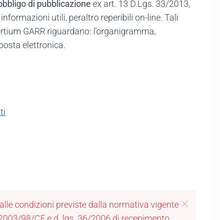
obbligo di pubblicazione
ex art. 13 D.Lgs. 33/2013,
ormazioni utili, peraltro reperibili on-line. Tali
nsortium GARR riguardano: l'organigramma,
i posta elettronica.
ti
o alle condizioni previste dalla normativa vigente
ia 2003/98/CE e d. lgs. 36/2006 di recepimento