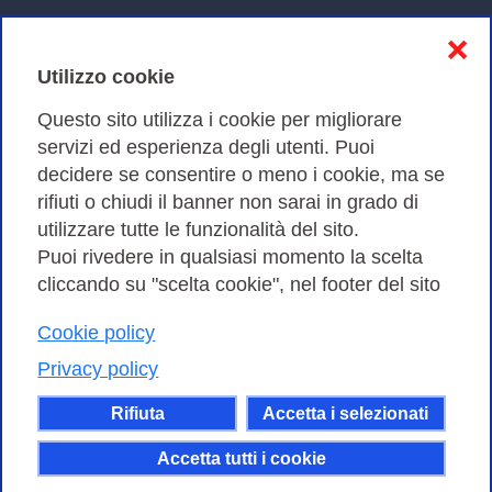
Informativa sulla privacy
❌
Cookies Policy
Utilizzo cookie
Amministrazione trasparente
Questo sito utilizza i cookie per migliorare
servizi ed esperienza degli utenti. Puoi
Bandi di Gara
decidere se consentire o meno i cookie, ma se
rifiuti o chiudi il banner non sarai in grado di
utilizzare tutte le funzionalità del sito.
Puoi rivedere in qualsiasi momento la scelta
Consortium GARR - Via dei Tizii, 6 - 00185 Roma | Tel.
cliccando su "scelta cookie", nel footer del sito
0649622000 - Fax 0649622044
| CF 97284570583 – PI 07577141000 | Codice
Cookie policy
Destinatario 7EU9KEU |
Privacy policy
Il contenuto di questo sito e' rilasciato, tranne dove
Rifiuta
Accetta i selezionati
altrimenti indicato, secondo i termini della licenza
Creative Commons
Accetta tutti i cookie
attribuzione - Non commerciale Condividi allo