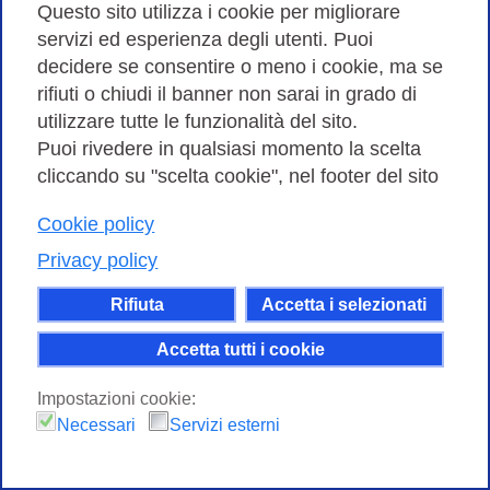
Questo sito utilizza i cookie per migliorare
Verso Einstein Telescope: i risultati di TeRABIT
servizi ed esperienza degli utenti. Puoi
e ETIC
decidere se consentire o meno i cookie, ma se
rifiuti o chiudi il banner non sarai in grado di
27 GIUGNO 2025
utilizzare tutte le funzionalità del sito.
Una giornata di presentazione dei risultati dei
Puoi rivedere in qualsiasi momento la scelta
progetti TeRABIT ed ETIC, due iniziative strategiche
cliccando su "scelta cookie", nel footer del sito
finanziate con fondi del PNRR – Missione 4 del
Ministero dell’Università e della Ri…
Cookie policy
Privacy policy
Rifiuta
Accetta i selezionati
Accetta tutti i cookie
Impostazioni cookie:
Necessari
Servizi esterni